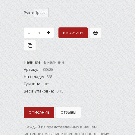
Рука:
Правая
-
+
Наличие:
В наличии
Артикул
:
3362B
На складе
:
8/8
Единица
:
шт.
Вес в упаковке
:
0.15
ОПИСАНИЕ
ОТЗЫВЫ
Каждый из представленных в нашем
интернет-магазине вееров по-настоящему