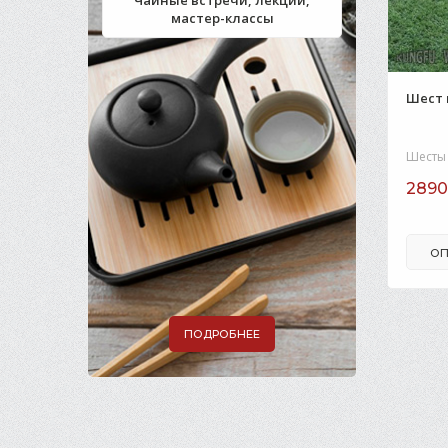
Чайные встречи, лекции,
мастер-классы
Шест 
Шесты
2890
ОП
ПОДРОБНЕЕ