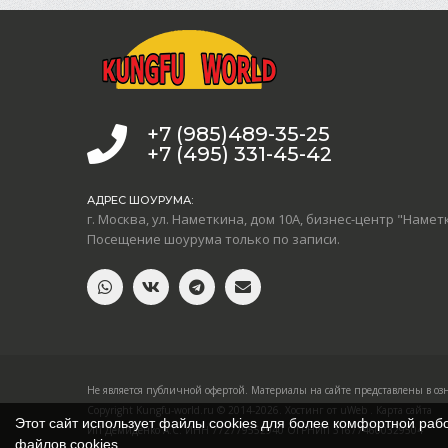
+7 (985)489-35-25
+7 (495) 331-45-42
АДРЕС ШОУРУМА:
г. Москва, ул. Наметкина, дом 10А, бизнес-центр "Намет
Посещение шоурума только по записи.
Не является публичной офертой. Материалы на сайте представлены в оз
Copyright Kungfu-world.ru © 2014-2026.
Хостинг от
uWeb
.
Карта сайта
Этот сайт использует файлы cookies для более комфортной раб
ИП Демиденко А.С. ИНН 772779552940 ОГРНИП 316774600329504
файлов cookies
.