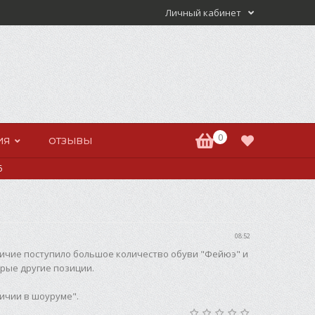
Личный кабинет
0
ИЯ
ОТЗЫВЫ
6
08:52
ичие поступило большое количество обуви "
Фейюэ
" и
рые другие позиции.
личии в шоуруме
".