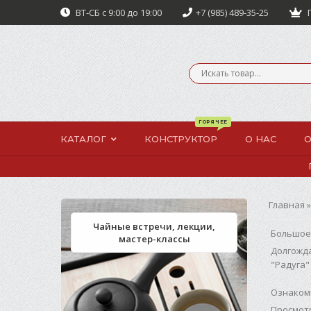
ВТ-СБ с 9:00 до 19:00
+7 (985) 489-35-25
П
КАТАЛОГ
КОНСТРУКТОР
О НАС
О
Главная
Чайные встречи, лекции,
Большое
мастер-классы
Долгожда
"
Радуга
"
Ознакоми
Просмот