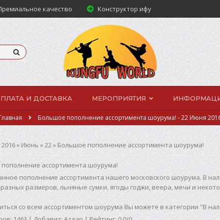
ремиальное качество
Конструктор ифу
ПЛАТА И ДОСТАВКА
МЕРОПРИЯТИЯ
ИНФОРМАЦ
Главная
Большое пополнение ассортимента шоурума! - 22 Июня 201
»
2016
»
Июнь
»
22
» Большое пополнение ассортимента шоурума!
 пополнение ассортимента шоурума!
нное пополнение ассортимента нашего московского шоурума. В нал
 разных размеров,
льняные сумки
, ягоды годжи, веера,
мечи
и некото
ться со всем ассортиментом шоурума Вы можете в категории "
В на
ров
:
1463
|
Добавил
:
Azaan
|
Рейтинг
:
0.0
/
0